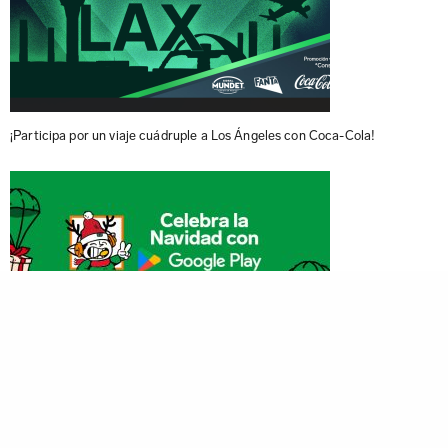
¡Participa por un viaje cuádruple a Los Ángeles con Coca-Cola!
¡Ho ho ho! ¡Participa por súper premios con Google Play!