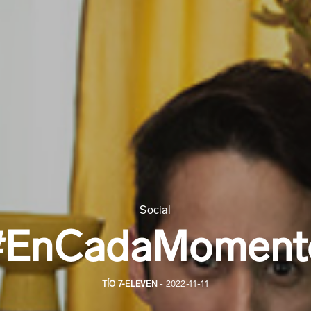
Social
#EnCadaMoment
TÍO 7-ELEVEN
- 2022-11-11