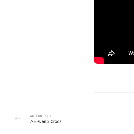
ENLACES RÁPIDOS
Facturación Electrónica
Buscador de Tiendas
Bolsa de Trabajo
Descarga la App Sevenly
Aviso de Privacidad
SÍGUENOS EN REDES SOCIALES
ANTERIOR (P)
7-Eleven x Crocs