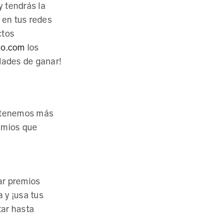
 tendrás la
 en tus redes
ctos
io.com
los
dades de ganar!
Conoce más
, tenemos más
emios que
ar premios
a y ¡usa tus
tar hasta