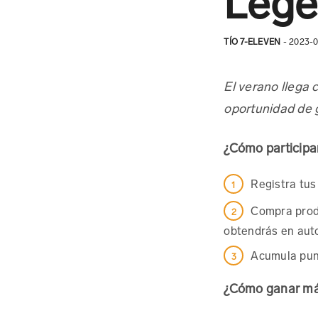
Lege
TÍO 7-ELEVEN
- 2023-
El verano llega 
oportunidad de 
¿Cómo participa
Registra tus
Compra produ
obtendrás en auto
Acumula punt
¿Cómo ganar má