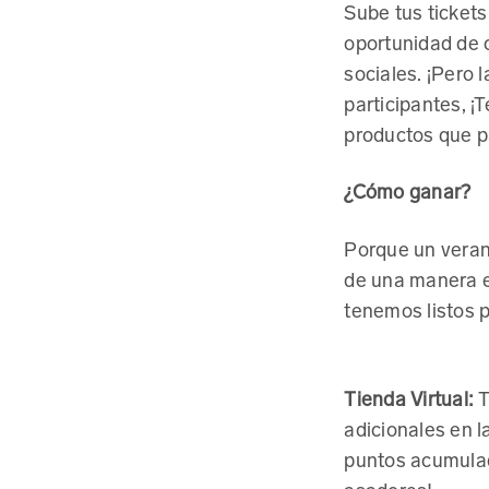
Sube tus ticket
oportunidad de o
sociales. ¡Pero
participantes, ¡
Descarga nuestra nueva 
productos que p
¿Cómo ganar?
Porque un veran
de una manera e
tenemos listos 
Tienda Virtual:
T
adicionales en l
puntos acumulad
ENLACES RÁPIDOS
asadores!