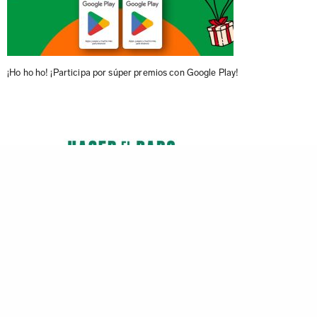
¡Ho ho ho! ¡Participa por súper premios con Google Play!
7-Eleven y Tecate te hacen el paro para disfrutar tu cerveza bien fría