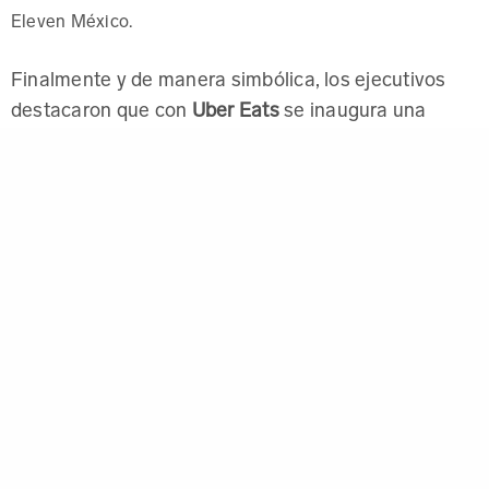
Eleven México.
Finalmente y de manera simbólica, los ejecutivos
destacaron que con
Uber Eats
se inaugura una
‘nueva sucursal de compra’ de
7-Eleven
.
“Oficialmente, inauguramos una ‘nueva sucursal’, la
cual será única en México y estará respaldada por la
tecnología. No habrán excusas, ni esperas, ni filas
, concluyeron.
para adquirir productos”