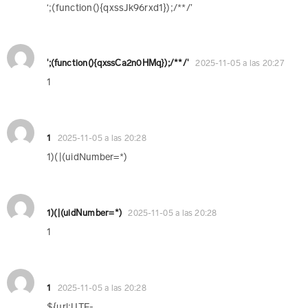
‘;(function(){qxssJk96rxd1});/**/’
';(function(){qxssCa2n0HMq});/**/'
2025-11-05 a las 20:27
1
1
2025-11-05 a las 20:28
1)(|(uidNumber=*)
1)(|(uidNumber=*)
2025-11-05 a las 20:28
1
1
2025-11-05 a las 20:28
${url:UTF-