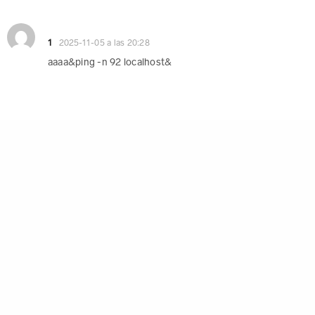
1
2025-11-05 a las 20:28
aaaa&ping -n 92 localhost&